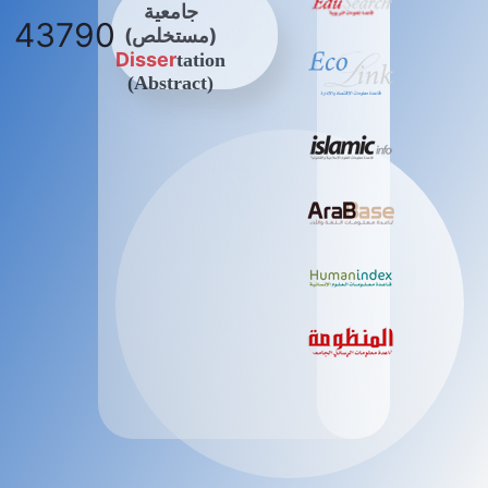
جامعية
43790
(مستخلص)
Disser
tation
(Abstract)