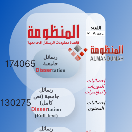
اللغة:
رسائل
174065
جامعية
Disser
tation
إحصائيات
الدوريات
رسائل
والمؤتمرات
جامعية (نص
130275
كامل)
إحصائيات
المحتوى
Disser
tation
(Full-text)
رسائل